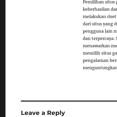
Pemilihan situs
keberhasilan da
melakukan riset
dari situs yang d
pengguna lain m
dan terpercaya. 
menawarkan met
memilih situs g
pengalaman ber
menguntungkan
Leave a Reply