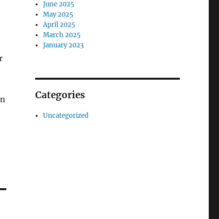
June 2025
May 2025
April 2025
March 2025
January 2023
r
Categories
an
Uncategorized