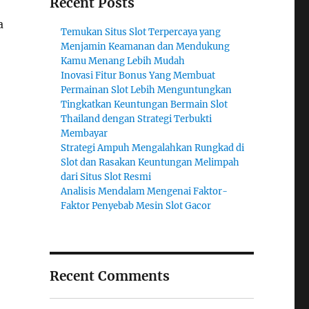
Recent Posts
a
Temukan Situs Slot Terpercaya yang
Menjamin Keamanan dan Mendukung
Kamu Menang Lebih Mudah
Inovasi Fitur Bonus Yang Membuat
Permainan Slot Lebih Menguntungkan
Tingkatkan Keuntungan Bermain Slot
Thailand dengan Strategi Terbukti
Membayar
Strategi Ampuh Mengalahkan Rungkad di
Slot dan Rasakan Keuntungan Melimpah
dari Situs Slot Resmi
Analisis Mendalam Mengenai Faktor-
Faktor Penyebab Mesin Slot Gacor
Recent Comments