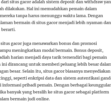
dari situs gacor adalah sistem deposit dan withdraw ya
ah dilakukan. Hal ini memudahkan pemain dalam
 mereka tanpa harus menunggu waktu lama. Dengan
laman bermain di situs gacor menjadi lebih nyaman dan
berarti.
, situs gacor juga menawarkan bonus dan promosi
ampu meningkatkan modal bermain. Bonus deposit,
diah harian menjadi daya tarik tersendiri bagi pemain
n ini dirancang untuk memberi peluang lebih besar dala
an besar. Selain itu, situs gacor biasanya menyediakan
inggi, seperti enkripsi data dan sistem autentikasi gand
 informasi pribadi pemain. Dengan berbagai keunggula
 jika banyak yang beralih ke situs gacor sebagai platform
lam bermain judi online.