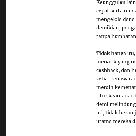
Keunggulan lain 
cepat serta mud
mengelola dana
demikian, penga
tanpa hambatan 
Tidak hanya itu
menarik yang m
cashback, dan ha
setia. Penawara
meraih kemenang
fitur keamanan t
demi melindungi
ini, tidak heran
utama mereka da