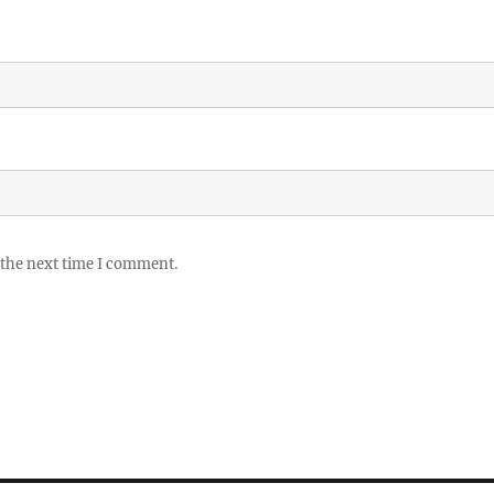
 the next time I comment.