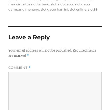
maxwin
,
situs slot terbaru
,
slot
,
slot gacor
,
slot gacor
gampang menang
,
slot gacor hari ini
,
slot online
,
slot88
Leave a Reply
Your email address will not be published.
Required fields
are marked
*
COMMENT
*