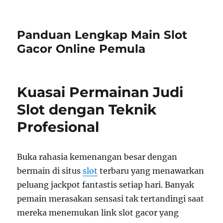
Panduan Lengkap Main Slot
Gacor Online Pemula
Kuasai Permainan Judi
Slot dengan Teknik
Profesional
Buka rahasia kemenangan besar dengan
bermain di situs
slot
terbaru yang menawarkan
peluang jackpot fantastis setiap hari. Banyak
pemain merasakan sensasi tak tertandingi saat
mereka menemukan link slot gacor yang