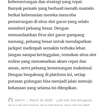
keberuntungan dan strategi yang tepat.
Banyak pemain yang berhasil meraih maxwin
berkat keberanian mereka mencoba
peruntungan di situs slot gacor yang selalu
memberi peluang besar. Dengan
memanfaatkan fitur slot gacor gampang
menang, peluang besar untuk mendapatkan
jackpot melimpah semakin terbuka lebar.
Jangan sampai ketinggalan, temukan situs slot
online yang menawarkan akses cepat dan
aman, serta peluang kemenangan maksimal.
Dengan bergabung di platform ini, setiap
putaran gulungan bisa menjadi jalan menuju
kekayaan yang selama ini diimpikan.
Author
Posted
Tags
admin
March 24, 2026
judi slot
,
link slot gacor
,
on
situs judi slot online
,
situs slot gacor
,
situs slot mudah