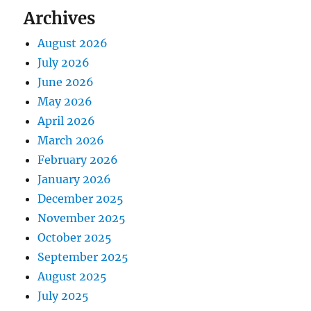
Archives
August 2026
July 2026
June 2026
May 2026
April 2026
March 2026
February 2026
January 2026
December 2025
November 2025
October 2025
September 2025
August 2025
July 2025