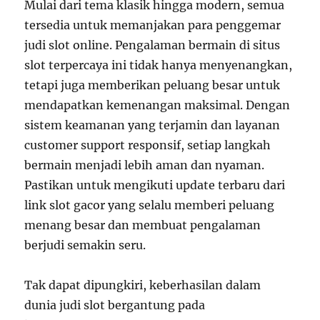
Mulai dari tema klasik hingga modern, semua
tersedia untuk memanjakan para penggemar
judi slot online. Pengalaman bermain di situs
slot terpercaya ini tidak hanya menyenangkan,
tetapi juga memberikan peluang besar untuk
mendapatkan kemenangan maksimal. Dengan
sistem keamanan yang terjamin dan layanan
customer support responsif, setiap langkah
bermain menjadi lebih aman dan nyaman.
Pastikan untuk mengikuti update terbaru dari
link slot gacor yang selalu memberi peluang
menang besar dan membuat pengalaman
berjudi semakin seru.
Tak dapat dipungkiri, keberhasilan dalam
dunia judi slot bergantung pada