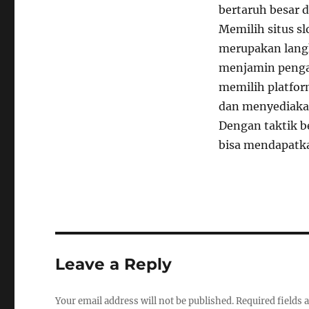
bertaruh besar 
Memilih situs sl
merupakan lang
menjamin penga
memilih platform
dan menyediakan
Dengan taktik 
bisa mendapatka
Leave a Reply
Your email address will not be published.
Required fields