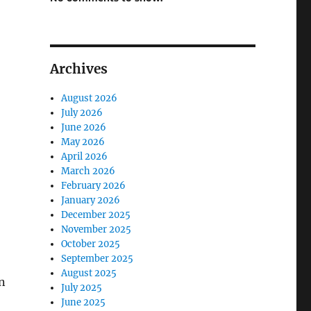
Archives
August 2026
July 2026
June 2026
May 2026
April 2026
March 2026
February 2026
January 2026
December 2025
November 2025
October 2025
September 2025
August 2025
n
July 2025
June 2025