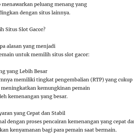
p menawarkan peluang menang yang
dingkan dengan situs lainnya.
 Situs Slot Gacor?
pa alasan yang menjadi
main untuk memilih situs slot gacor:
ng yang Lebih Besar
mnya memiliki tingkat pengembalian (RTP) yang cukup
ga meningkatkan kemungkinan pemain
eh kemenangan yang besar.
yaran yang Cepat dan Stabil
enal dengan proses pencairan kemenangan yang cepat da
kan kenyamanan bagi para pemain saat bermain.