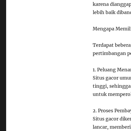
karena diangga
lebih baik diban
Mengapa Memilih
Terdapat bebera
pertimbangan pe
1. Peluang Mena
Situs gacor umu
tinggi, sehing
untuk memperol
2. Proses Pemba
Situs gacor dik
lancar, memberi