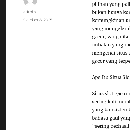
pilihan yang pa
Author
admin
bukan hanya ka
Posted
October 8, 2025
kemungkinan unt
on
yang mengalami 
gacor, yang dik
imbalan yang me
mengenai situs 
gacor yang terp
Apa Itu Situs Sl
Situs slot gacor
sering kali me
yang konsisten k
bahasa gaul ya
“sering berhasil