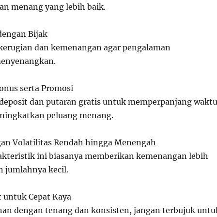
n menang yang lebih baik.
dengan Bijak
 kerugian dan kemenangan agar pengalaman
menyenangkan.
onus serta Promosi
deposit dan putaran gratis untuk memperpanjang wakt
ningkatkan peluang menang.
ngan Volatilitas Rendah hingga Menengah
akteristik ini biasanya memberikan kemenangan lebih
n jumlahnya kecil.
t untuk Cepat Kaya
an dengan tenang dan konsisten, jangan terbujuk untu