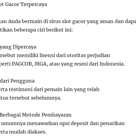
Slot Gacor Terpercaya
n Anda bermain di situs slot gacor yang aman dan dap
tikan beberapa ciri berikut ini:
 yang Dipercaya
ersebut memiliki lisensi dari otoritas perjudian
eperti PAGCOR, MGA, atau yang resmi dari Indonesia.
 dari Pengguna
erta testimoni dari pemain lain yang telah
tus tersebut sebelumnya.
Berbagai Metode Pembayaran
da umumnya menawarkan opsi deposit dan penarikan
rta mudah diakses.