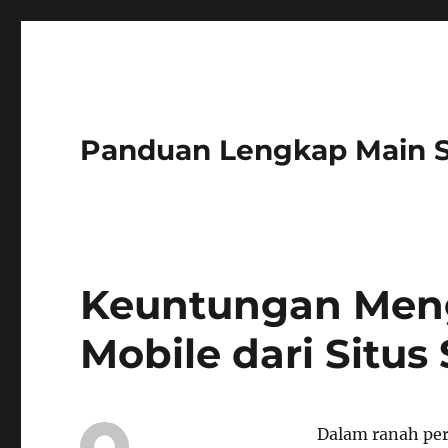
Panduan Lengkap Main S
Keuntungan Meng
Mobile dari Situs
Dalam ranah per