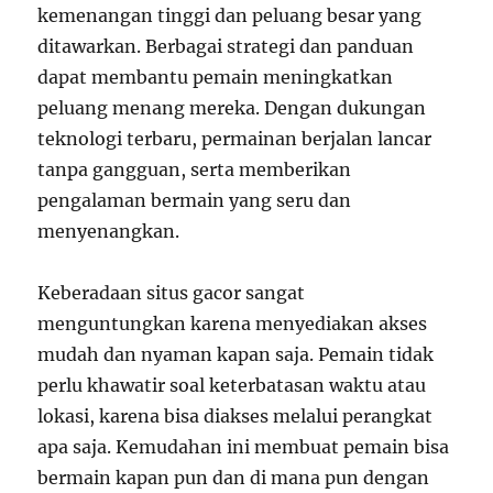
kemenangan tinggi dan peluang besar yang
ditawarkan. Berbagai strategi dan panduan
dapat membantu pemain meningkatkan
peluang menang mereka. Dengan dukungan
teknologi terbaru, permainan berjalan lancar
tanpa gangguan, serta memberikan
pengalaman bermain yang seru dan
menyenangkan.
Keberadaan situs gacor sangat
menguntungkan karena menyediakan akses
mudah dan nyaman kapan saja. Pemain tidak
perlu khawatir soal keterbatasan waktu atau
lokasi, karena bisa diakses melalui perangkat
apa saja. Kemudahan ini membuat pemain bisa
bermain kapan pun dan di mana pun dengan