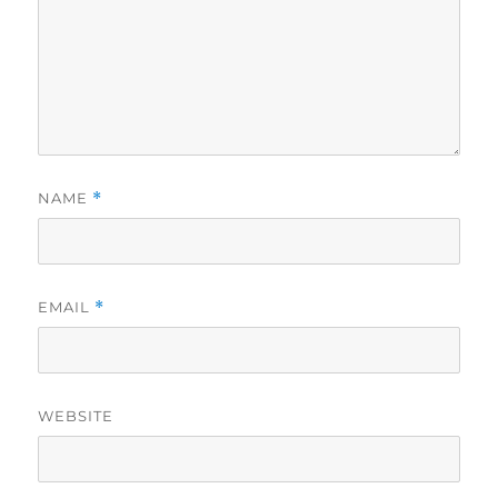
NAME
*
EMAIL
*
WEBSITE