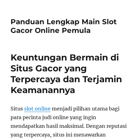
Panduan Lengkap Main Slot
Gacor Online Pemula
Keuntungan Bermain di
Situs Gacor yang
Terpercaya dan Terjamin
Keamanannya
Situs
slot online
menjadi pilihan utama bagi
para pecinta judi online yang ingin
mendapatkan hasil maksimal. Dengan reputasi
yang terpercaya, situs ini menawarkan