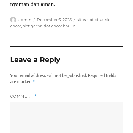
nyaman dan aman.
Author
Posted
Tags
admin
December 6, 2025
situs slot
,
situs slot
on
gacor
,
slot gacor
,
slot gacor hari ini
Leave a Reply
Your email address will not be published.
Required fields
are marked
*
COMMENT
*