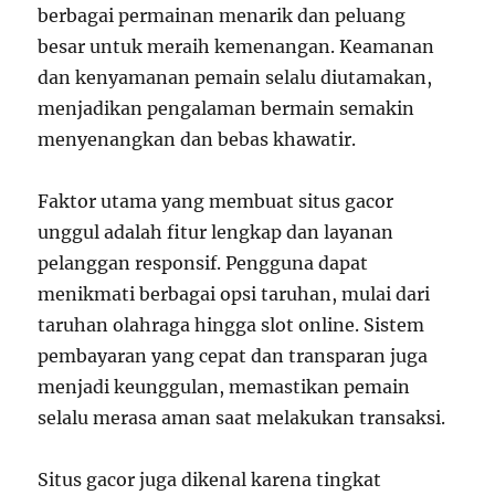
berbagai permainan menarik dan peluang
besar untuk meraih kemenangan. Keamanan
dan kenyamanan pemain selalu diutamakan,
menjadikan pengalaman bermain semakin
menyenangkan dan bebas khawatir.
Faktor utama yang membuat situs gacor
unggul adalah fitur lengkap dan layanan
pelanggan responsif. Pengguna dapat
menikmati berbagai opsi taruhan, mulai dari
taruhan olahraga hingga slot online. Sistem
pembayaran yang cepat dan transparan juga
menjadi keunggulan, memastikan pemain
selalu merasa aman saat melakukan transaksi.
Situs gacor juga dikenal karena tingkat