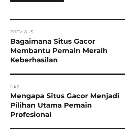
Post
PREVIOUS
navigation
Bagaimana Situs Gacor
Previous
post:
Membantu Pemain Meraih
Keberhasilan
NEXT
Mengapa Situs Gacor Menjadi
Next
post:
Pilihan Utama Pemain
Profesional