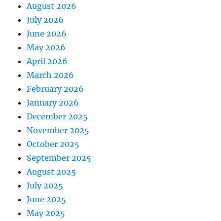
August 2026
July 2026
June 2026
May 2026
April 2026
March 2026
February 2026
January 2026
December 2025
November 2025
October 2025
September 2025
August 2025
July 2025
June 2025
May 2025