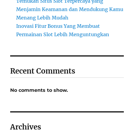
Temukan Situs Slot Terpercaya yang
Menjamin Keamanan dan Mendukung Kamu
Menang Lebih Mudah
Inovasi Fitur Bonus Yang Membuat
Permainan Slot Lebih Menguntungkan
Recent Comments
No comments to show.
Archives