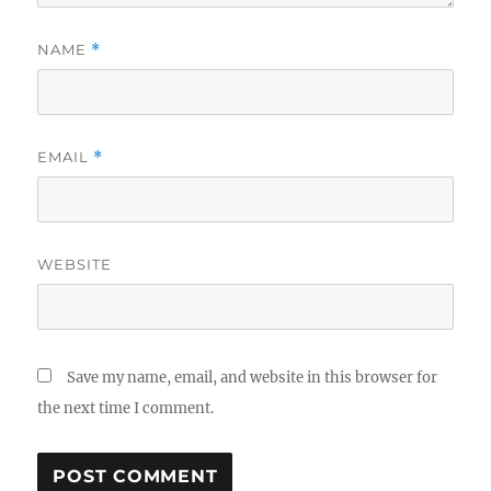
NAME
*
EMAIL
*
WEBSITE
Save my name, email, and website in this browser for
the next time I comment.