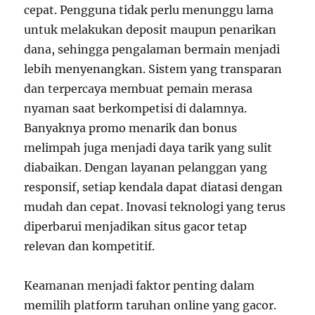
cepat. Pengguna tidak perlu menunggu lama
untuk melakukan deposit maupun penarikan
dana, sehingga pengalaman bermain menjadi
lebih menyenangkan. Sistem yang transparan
dan terpercaya membuat pemain merasa
nyaman saat berkompetisi di dalamnya.
Banyaknya promo menarik dan bonus
melimpah juga menjadi daya tarik yang sulit
diabaikan. Dengan layanan pelanggan yang
responsif, setiap kendala dapat diatasi dengan
mudah dan cepat. Inovasi teknologi yang terus
diperbarui menjadikan situs gacor tetap
relevan dan kompetitif.
Keamanan menjadi faktor penting dalam
memilih platform taruhan online yang gacor.