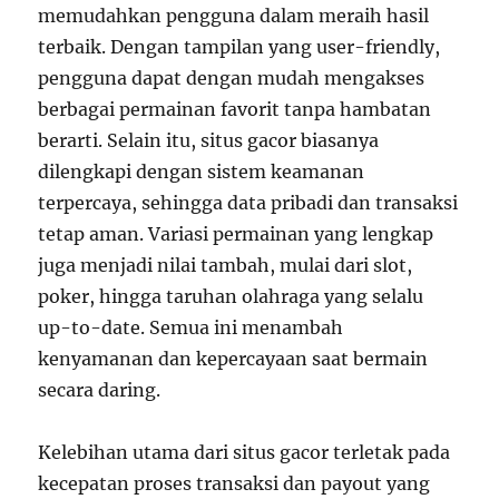
memudahkan pengguna dalam meraih hasil
terbaik. Dengan tampilan yang user-friendly,
pengguna dapat dengan mudah mengakses
berbagai permainan favorit tanpa hambatan
berarti. Selain itu, situs gacor biasanya
dilengkapi dengan sistem keamanan
terpercaya, sehingga data pribadi dan transaksi
tetap aman. Variasi permainan yang lengkap
juga menjadi nilai tambah, mulai dari slot,
poker, hingga taruhan olahraga yang selalu
up-to-date. Semua ini menambah
kenyamanan dan kepercayaan saat bermain
secara daring.
Kelebihan utama dari situs gacor terletak pada
kecepatan proses transaksi dan payout yang