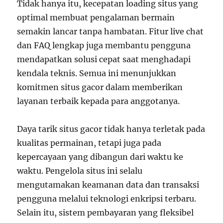
Tidak hanya itu, kecepatan loading situs yang
optimal membuat pengalaman bermain
semakin lancar tanpa hambatan. Fitur live chat
dan FAQ lengkap juga membantu pengguna
mendapatkan solusi cepat saat menghadapi
kendala teknis. Semua ini menunjukkan
komitmen situs gacor dalam memberikan
layanan terbaik kepada para anggotanya.
Daya tarik situs gacor tidak hanya terletak pada
kualitas permainan, tetapi juga pada
kepercayaan yang dibangun dari waktu ke
waktu. Pengelola situs ini selalu
mengutamakan keamanan data dan transaksi
pengguna melalui teknologi enkripsi terbaru.
Selain itu, sistem pembayaran yang fleksibel