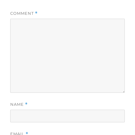
COMMENT
*
NAME
*
EMAIL
*