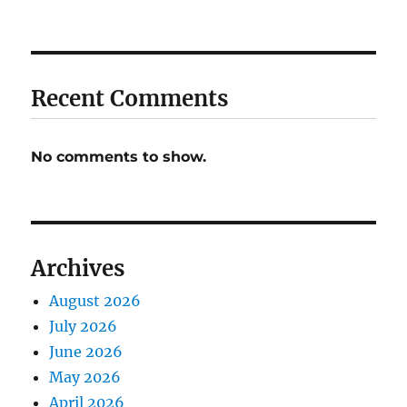
Recent Comments
No comments to show.
Archives
August 2026
July 2026
June 2026
May 2026
April 2026