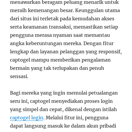
menawarkan beragam peluang menarik untuk
meraih kemenangan besar. Keunggulan utama
dari situs ini terletak pada kemudahan akses
serta keamanan transaksi, memastikan setiap
pengguna merasa nyaman saat memantau
angka keberuntungan mereka. Dengan fitur
lengkap dan layanan pelanggan yang responsif,
captogel mampu memberikan pengalaman
bermain yang tak terlupakan dan penuh
sensasi.
Bagi mereka yang ingin memulai petualangan
seru ini, captogel menyediakan proses login
yang simpel dan cepat, dikenal dengan istilah
captogel login
. Melalui fitur ini, pengguna
dapat langsung masuk ke dalam akun pribadi