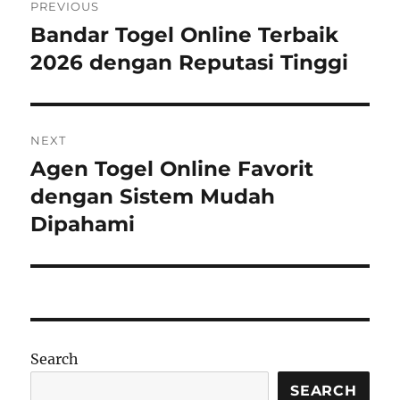
PREVIOUS
navigation
Bandar Togel Online Terbaik
Previous
post:
2026 dengan Reputasi Tinggi
NEXT
Agen Togel Online Favorit
Next
post:
dengan Sistem Mudah
Dipahami
Search
SEARCH