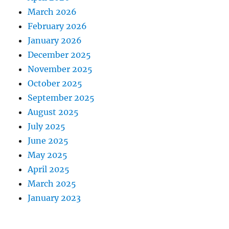
March 2026
February 2026
January 2026
December 2025
November 2025
October 2025
September 2025
August 2025
July 2025
June 2025
May 2025
April 2025
March 2025
January 2023