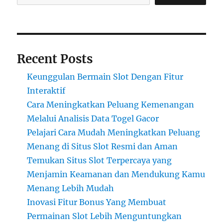
Recent Posts
Keunggulan Bermain Slot Dengan Fitur
Interaktif
Cara Meningkatkan Peluang Kemenangan
Melalui Analisis Data Togel Gacor
Pelajari Cara Mudah Meningkatkan Peluang
Menang di Situs Slot Resmi dan Aman
Temukan Situs Slot Terpercaya yang
Menjamin Keamanan dan Mendukung Kamu
Menang Lebih Mudah
Inovasi Fitur Bonus Yang Membuat
Permainan Slot Lebih Menguntungkan