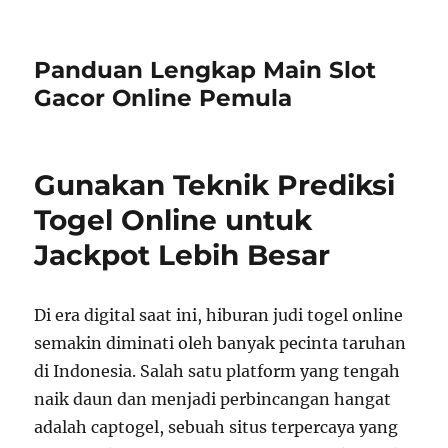
Panduan Lengkap Main Slot
Gacor Online Pemula
Gunakan Teknik Prediksi
Togel Online untuk
Jackpot Lebih Besar
Di era digital saat ini, hiburan judi togel online
semakin diminati oleh banyak pecinta taruhan
di Indonesia. Salah satu platform yang tengah
naik daun dan menjadi perbincangan hangat
adalah captogel, sebuah situs terpercaya yang