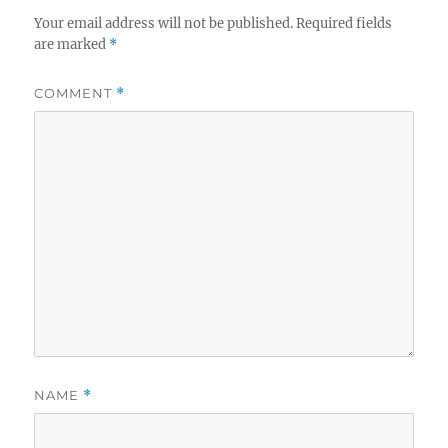
Your email address will not be published.
Required fields
are marked
*
COMMENT
*
NAME
*