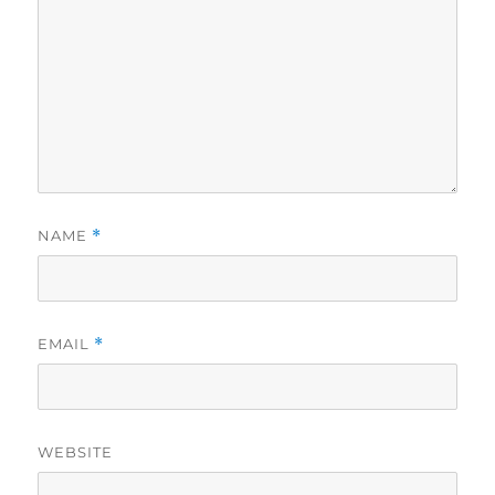
NAME
*
EMAIL
*
WEBSITE