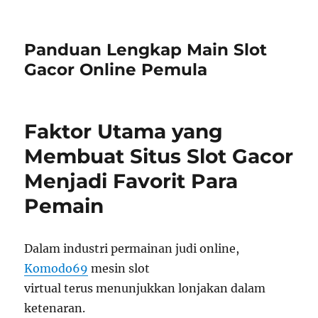
Panduan Lengkap Main Slot
Gacor Online Pemula
Faktor Utama yang
Membuat Situs Slot Gacor
Menjadi Favorit Para
Pemain
Dalam industri permainan judi online,
Komodo69
mesin slot
virtual terus menunjukkan lonjakan dalam
ketenaran.