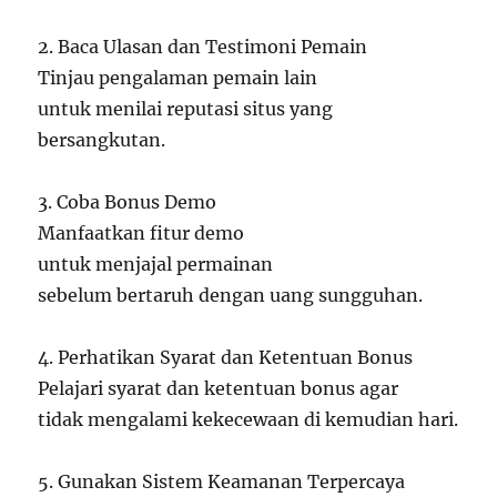
2. Baca Ulasan dan Testimoni Pemain
Tinjau pengalaman pemain lain
untuk menilai reputasi situs yang
bersangkutan.
3. Coba Bonus Demo
Manfaatkan fitur demo
untuk menjajal permainan
sebelum bertaruh dengan uang sungguhan.
4. Perhatikan Syarat dan Ketentuan Bonus
Pelajari syarat dan ketentuan bonus agar
tidak mengalami kekecewaan di kemudian hari.
5. Gunakan Sistem Keamanan Terpercaya