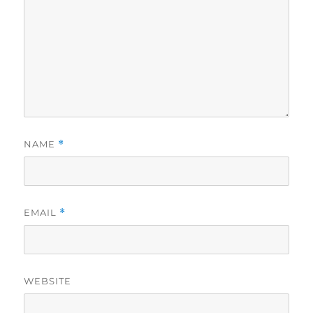
NAME
*
EMAIL
*
WEBSITE