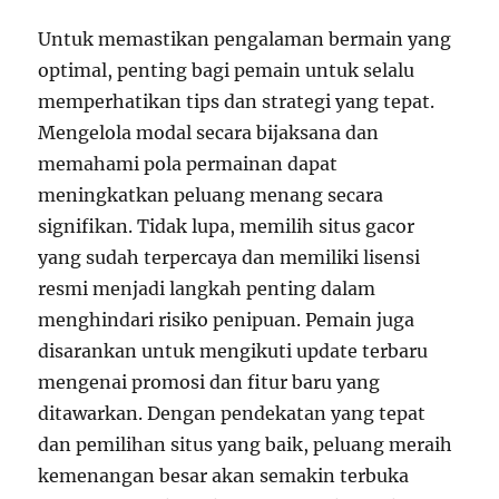
Untuk memastikan pengalaman bermain yang
optimal, penting bagi pemain untuk selalu
memperhatikan tips dan strategi yang tepat.
Mengelola modal secara bijaksana dan
memahami pola permainan dapat
meningkatkan peluang menang secara
signifikan. Tidak lupa, memilih situs gacor
yang sudah terpercaya dan memiliki lisensi
resmi menjadi langkah penting dalam
menghindari risiko penipuan. Pemain juga
disarankan untuk mengikuti update terbaru
mengenai promosi dan fitur baru yang
ditawarkan. Dengan pendekatan yang tepat
dan pemilihan situs yang baik, peluang meraih
kemenangan besar akan semakin terbuka