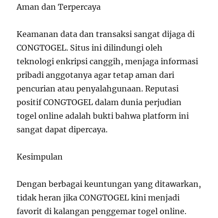
Aman dan Terpercaya
Keamanan data dan transaksi sangat dijaga di
CONGTOGEL. Situs ini dilindungi oleh
teknologi enkripsi canggih, menjaga informasi
pribadi anggotanya agar tetap aman dari
pencurian atau penyalahgunaan. Reputasi
positif CONGTOGEL dalam dunia perjudian
togel online adalah bukti bahwa platform ini
sangat dapat dipercaya.
Kesimpulan
Dengan berbagai keuntungan yang ditawarkan,
tidak heran jika CONGTOGEL kini menjadi
favorit di kalangan penggemar togel online.