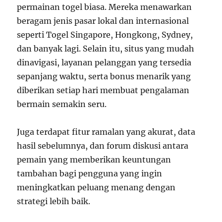
permainan togel biasa. Mereka menawarkan
beragam jenis pasar lokal dan internasional
seperti Togel Singapore, Hongkong, Sydney,
dan banyak lagi. Selain itu, situs yang mudah
dinavigasi, layanan pelanggan yang tersedia
sepanjang waktu, serta bonus menarik yang
diberikan setiap hari membuat pengalaman
bermain semakin seru.
Juga terdapat fitur ramalan yang akurat, data
hasil sebelumnya, dan forum diskusi antara
pemain yang memberikan keuntungan
tambahan bagi pengguna yang ingin
meningkatkan peluang menang dengan
strategi lebih baik.