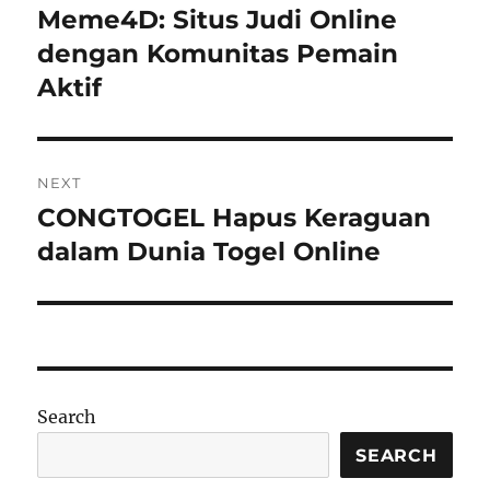
navigation
Meme4D: Situs Judi Online
Previous
post:
dengan Komunitas Pemain
Aktif
NEXT
CONGTOGEL Hapus Keraguan
Next
post:
dalam Dunia Togel Online
Search
SEARCH