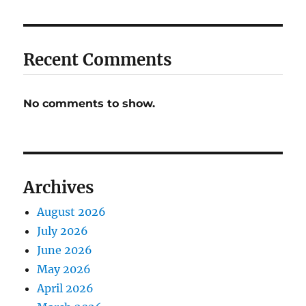
Recent Comments
No comments to show.
Archives
August 2026
July 2026
June 2026
May 2026
April 2026