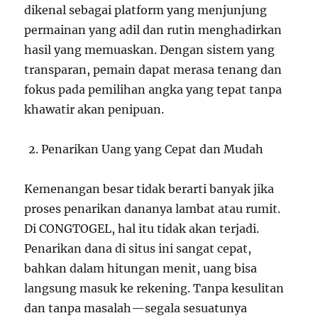
dikenal sebagai platform yang menjunjung
permainan yang adil dan rutin menghadirkan
hasil yang memuaskan. Dengan sistem yang
transparan, pemain dapat merasa tenang dan
fokus pada pemilihan angka yang tepat tanpa
khawatir akan penipuan.
Penarikan Uang yang Cepat dan Mudah
Kemenangan besar tidak berarti banyak jika
proses penarikan dananya lambat atau rumit.
Di CONGTOGEL, hal itu tidak akan terjadi.
Penarikan dana di situs ini sangat cepat,
bahkan dalam hitungan menit, uang bisa
langsung masuk ke rekening. Tanpa kesulitan
dan tanpa masalah—segala sesuatunya