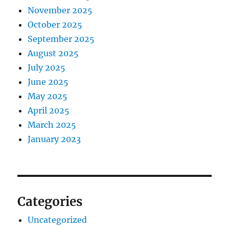
November 2025
October 2025
September 2025
August 2025
July 2025
June 2025
May 2025
April 2025
March 2025
January 2023
Categories
Uncategorized