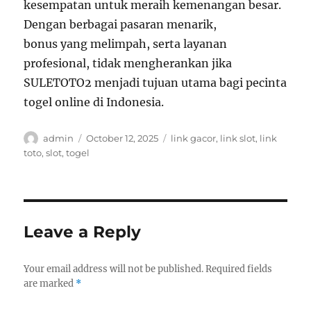
kesempatan untuk meraih kemenangan besar.
Dengan berbagai pasaran menarik,
bonus yang melimpah, serta layanan
profesional, tidak mengherankan jika
SULETOTO2 menjadi tujuan utama bagi pecinta
togel online di Indonesia.
Author
Posted
Tags
admin
October 12, 2025
link gacor
,
link slot
,
link
on
toto
,
slot
,
togel
Leave a Reply
Your email address will not be published.
Required fields
are marked
*