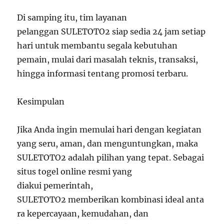
Di samping itu, tim layanan
pelanggan SULETOTO2 siap sedia 24 jam setiap
hari untuk membantu segala kebutuhan
pemain, mulai dari masalah teknis, transaksi,
hingga informasi tentang promosi terbaru.
Kesimpulan
Jika Anda ingin memulai hari dengan kegiatan
yang seru, aman, dan menguntungkan, maka
SULETOTO2 adalah pilihan yang tepat. Sebagai
situs togel online resmi yang
diakui pemerintah,
SULETOTO2 memberikan kombinasi ideal anta
ra kepercayaan, kemudahan, dan