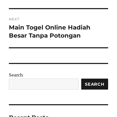
NEXT
Main Togel Online Hadiah
Next
post:
Besar Tanpa Potongan
Search
SEARCH