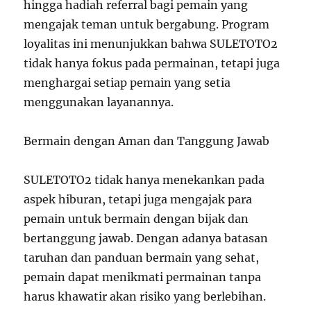
hingga hadiah referral bagi pemain yang
mengajak teman untuk bergabung. Program
loyalitas ini menunjukkan bahwa SULETOTO2
tidak hanya fokus pada permainan, tetapi juga
menghargai setiap pemain yang setia
menggunakan layanannya.
Bermain dengan Aman dan Tanggung Jawab
SULETOTO2 tidak hanya menekankan pada
aspek hiburan, tetapi juga mengajak para
pemain untuk bermain dengan bijak dan
bertanggung jawab. Dengan adanya batasan
taruhan dan panduan bermain yang sehat,
pemain dapat menikmati permainan tanpa
harus khawatir akan risiko yang berlebihan.