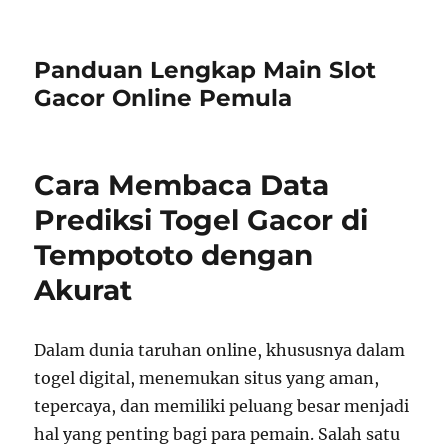
Panduan Lengkap Main Slot
Gacor Online Pemula
Cara Membaca Data
Prediksi Togel Gacor di
Tempototo dengan
Akurat
Dalam dunia taruhan online, khususnya dalam
togel digital, menemukan situs yang aman,
tepercaya, dan memiliki peluang besar menjadi
hal yang penting bagi para pemain. Salah satu