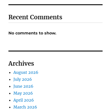
Recent Comments
No comments to show.
Archives
August 2026
July 2026
June 2026
May 2026
April 2026
March 2026