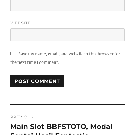
WEBSITE
Save my name, email, and website in this browser for
the next time I comment.
Post
PREVIOUS
navigation
Main Slot BBFSTOTO, Modal
Previous
post: