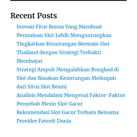
Recent Posts
Inovasi Fitur Bonus Yang Membuat
Permainan Slot Lebih Menguntungkan
Tingkatkan Keuntungan Bermain Slot
Thailand dengan Strategi Terbukti
Membayar
Strategi Ampuh Mengalahkan Rungkad di
Slot dan Rasakan Keuntungan Melimpah
dari Situs Slot Resmi
Analisis Mendalam Mengenai Faktor-Faktor
Penyebab Mesin Slot Gacor
Rekomendasi Slot Gacor Terbaru Bersama
Provider Favorit Dunia