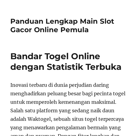
Panduan Lengkap Main Slot
Gacor Online Pemula
Bandar Togel Online
dengan Statistik Terbuka
Inovasi terbaru di dunia perjudian daring
menghadirkan peluang besar bagi pecinta togel
untuk memperoleh kemenangan maksimal.
Salah satu platform yang sedang naik daun
adalah Waktogel, sebuah situs togel terpercaya
yang menawarkan pengalaman bermain yang