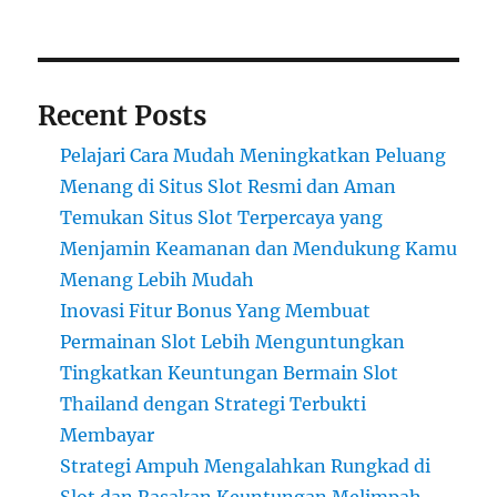
Recent Posts
Pelajari Cara Mudah Meningkatkan Peluang
Menang di Situs Slot Resmi dan Aman
Temukan Situs Slot Terpercaya yang
Menjamin Keamanan dan Mendukung Kamu
Menang Lebih Mudah
Inovasi Fitur Bonus Yang Membuat
Permainan Slot Lebih Menguntungkan
Tingkatkan Keuntungan Bermain Slot
Thailand dengan Strategi Terbukti
Membayar
Strategi Ampuh Mengalahkan Rungkad di