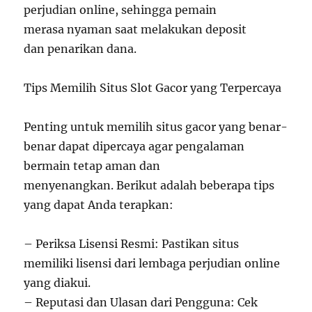
perjudian online, sehingga pemain
merasa nyaman saat melakukan deposit
dan penarikan dana.
Tips Memilih Situs Slot Gacor yang Terpercaya
Penting untuk memilih situs gacor yang benar-
benar dapat dipercaya agar pengalaman
bermain tetap aman dan
menyenangkan. Berikut adalah beberapa tips
yang dapat Anda terapkan:
– Periksa Lisensi Resmi: Pastikan situs
memiliki lisensi dari lembaga perjudian online
yang diakui.
– Reputasi dan Ulasan dari Pengguna: Cek