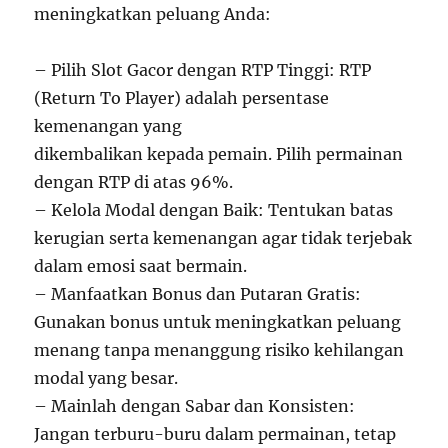
meningkatkan peluang Anda:
– Pilih Slot Gacor dengan RTP Tinggi: RTP
(Return To Player) adalah persentase
kemenangan yang
dikembalikan kepada pemain. Pilih permainan
dengan RTP di atas 96%.
– Kelola Modal dengan Baik: Tentukan batas
kerugian serta kemenangan agar tidak terjebak
dalam emosi saat bermain.
– Manfaatkan Bonus dan Putaran Gratis:
Gunakan bonus untuk meningkatkan peluang
menang tanpa menanggung risiko kehilangan
modal yang besar.
– Mainlah dengan Sabar dan Konsisten:
Jangan terburu-buru dalam permainan, tetap