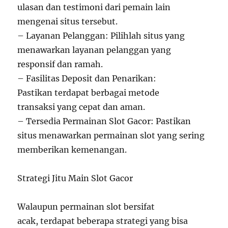
ulasan dan testimoni dari pemain lain
mengenai situs tersebut.
– Layanan Pelanggan: Pilihlah situs yang
menawarkan layanan pelanggan yang
responsif dan ramah.
– Fasilitas Deposit dan Penarikan:
Pastikan terdapat berbagai metode
transaksi yang cepat dan aman.
– Tersedia Permainan Slot Gacor: Pastikan
situs menawarkan permainan slot yang sering
memberikan kemenangan.
Strategi Jitu Main Slot Gacor
Walaupun permainan slot bersifat
acak, terdapat beberapa strategi yang bisa