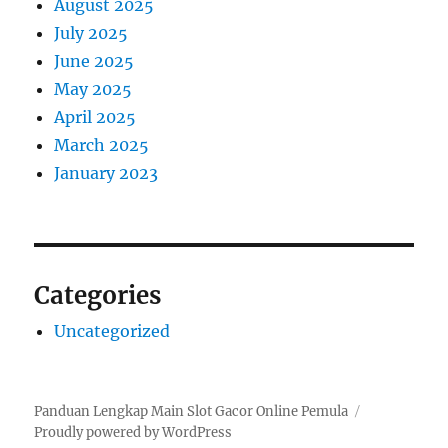
August 2025
July 2025
June 2025
May 2025
April 2025
March 2025
January 2023
Categories
Uncategorized
Panduan Lengkap Main Slot Gacor Online Pemula
Proudly powered by WordPress