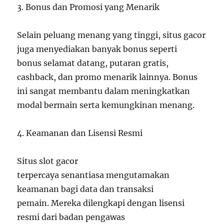
3. Bonus dan Promosi yang Menarik
Selain peluang menang yang tinggi, situs gacor
juga menyediakan banyak bonus seperti
bonus selamat datang, putaran gratis,
cashback, dan promo menarik lainnya. Bonus
ini sangat membantu dalam meningkatkan
modal bermain serta kemungkinan menang.
4. Keamanan dan Lisensi Resmi
Situs slot gacor
terpercaya senantiasa mengutamakan
keamanan bagi data dan transaksi
pemain. Mereka dilengkapi dengan lisensi
resmi dari badan pengawas