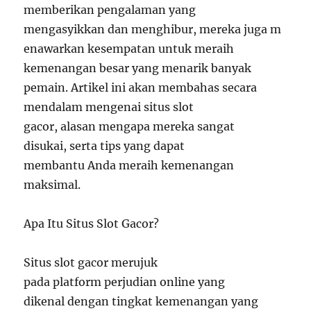
memberikan pengalaman yang
mengasyikkan dan menghibur, mereka juga m
enawarkan kesempatan untuk meraih
kemenangan besar yang menarik banyak
pemain. Artikel ini akan membahas secara
mendalam mengenai situs slot
gacor, alasan mengapa mereka sangat
disukai, serta tips yang dapat
membantu Anda meraih kemenangan
maksimal.
Apa Itu Situs Slot Gacor?
Situs slot gacor merujuk
pada platform perjudian online yang
dikenal dengan tingkat kemenangan yang