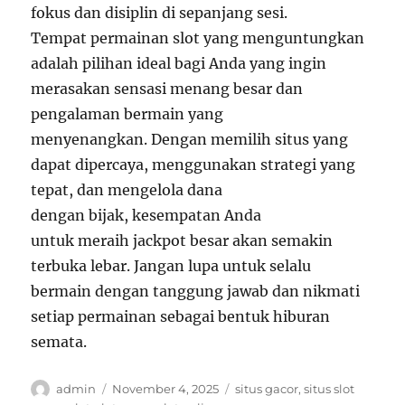
fokus dan disiplin di sepanjang sesi.
Tempat permainan slot yang menguntungkan
adalah pilihan ideal bagi Anda yang ingin
merasakan sensasi menang besar dan
pengalaman bermain yang
menyenangkan. Dengan memilih situs yang
dapat dipercaya, menggunakan strategi yang
tepat, dan mengelola dana
dengan bijak, kesempatan Anda
untuk meraih jackpot besar akan semakin
terbuka lebar. Jangan lupa untuk selalu
bermain dengan tanggung jawab dan nikmati
setiap permainan sebagai bentuk hiburan
semata.
Author
Posted
Tags
admin
November 4, 2025
situs gacor
,
situs slot