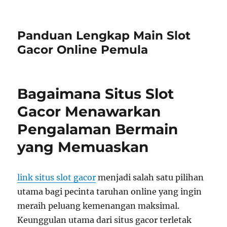
Panduan Lengkap Main Slot
Gacor Online Pemula
Bagaimana Situs Slot
Gacor Menawarkan
Pengalaman Bermain
yang Memuaskan
link situs slot gacor
menjadi salah satu pilihan
utama bagi pecinta taruhan online yang ingin
meraih peluang kemenangan maksimal.
Keunggulan utama dari situs gacor terletak