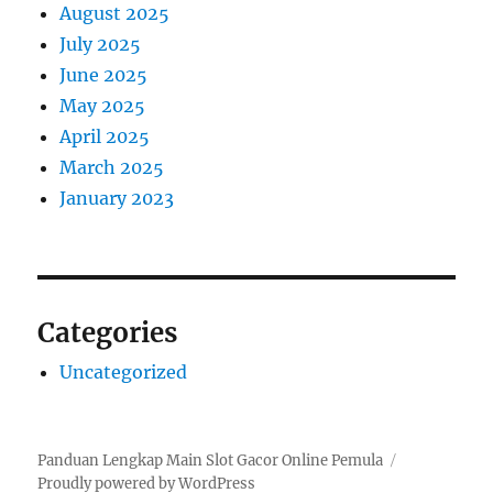
August 2025
July 2025
June 2025
May 2025
April 2025
March 2025
January 2023
Categories
Uncategorized
Panduan Lengkap Main Slot Gacor Online Pemula
Proudly powered by WordPress