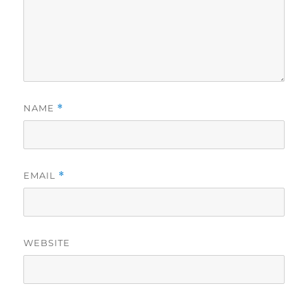
NAME
*
EMAIL
*
WEBSITE