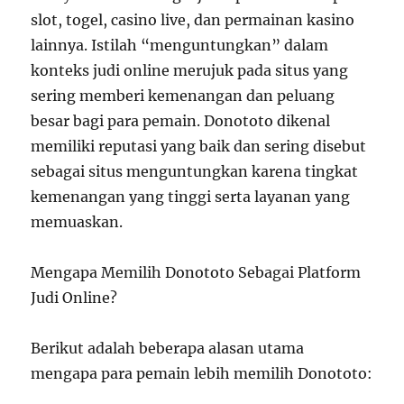
slot, togel, casino live, dan permainan kasino
lainnya. Istilah “menguntungkan” dalam
konteks judi online merujuk pada situs yang
sering memberi kemenangan dan peluang
besar bagi para pemain. Donototo dikenal
memiliki reputasi yang baik dan sering disebut
sebagai situs menguntungkan karena tingkat
kemenangan yang tinggi serta layanan yang
memuaskan.
Mengapa Memilih Donototo Sebagai Platform
Judi Online?
Berikut adalah beberapa alasan utama
mengapa para pemain lebih memilih Donototo: