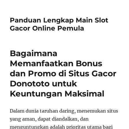
Panduan Lengkap Main Slot
Gacor Online Pemula
Bagaimana
Memanfaatkan Bonus
dan Promo di Situs Gacor
Donototo untuk
Keuntungan Maksimal
Dalam dunia taruhan daring, menemukan situs
yang aman, dapat diandalkan, dan
menguntungkan adalah prioritas utama bagi