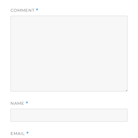
COMMENT
*
NAME
*
EMAIL
*