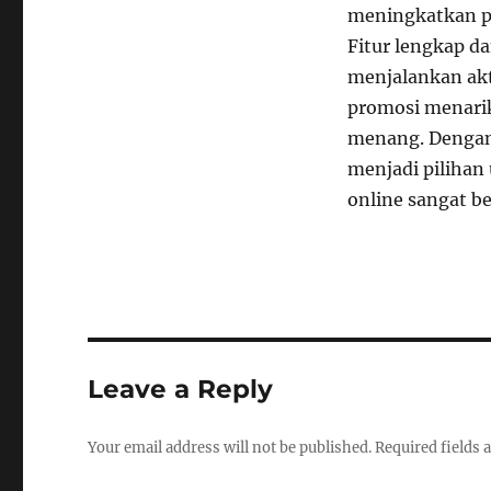
meningkatkan p
Fitur lengkap 
menjalankan akt
promosi menari
menang. Dengan r
menjadi pilihan
online sangat b
Leave a Reply
Your email address will not be published.
Required fields